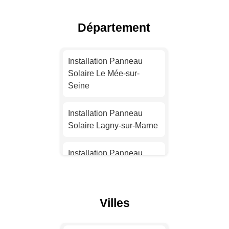
Installation Panneau
Solaire Toulouse
Département
Installation Panneau
Solaire Nice
Installation Panneau
Solaire Le Mée-sur-
Installation Panneau
Seine
Solaire Nantes
Installation Panneau
Installation Panneau
Solaire Lagny-sur-Marne
Solaire Strasbourg
Installation Panneau
Installation Panneau
Solaire Dammarie-les-
Solaire Montpellier
Lys
Villes
Installation Panneau
Installation Panneau
Solaire Bordeaux
Solaire Champs-sur-