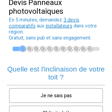
Devis Panneaux
photovoltaïques
En 5 minutes, demandez
3 devis
comparatifs
aux
installateurs
dans votre
région.
Gratuit, sans pub et sans engagement.
1
2
3
4
5
6
7
8
9
10
11
Quelle est l'inclinaison de votre
toit ?
Je ne sais pas