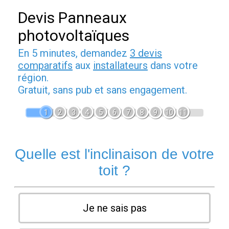
Devis Panneaux
photovoltaïques
En 5 minutes, demandez
3 devis
comparatifs
aux
installateurs
dans votre
région.
Gratuit, sans pub et sans engagement.
1
2
3
4
5
6
7
8
9
10
11
Quelle est l'inclinaison de votre
toit ?
Je ne sais pas