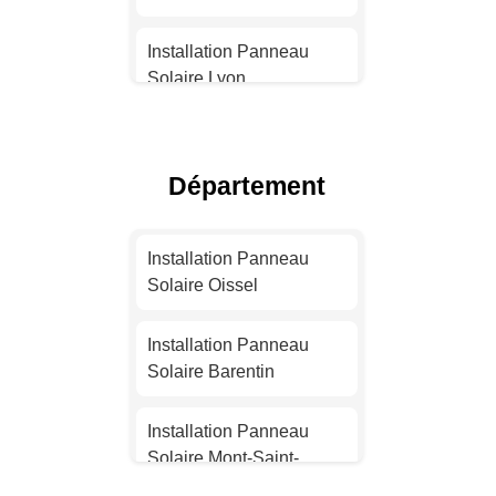
Installation Panneau
Solaire Lyon
Installation Panneau
Solaire Toulouse
Département
Installation Panneau
Solaire Nice
Installation Panneau
Solaire Oissel
Installation Panneau
Solaire Nantes
Installation Panneau
Solaire Barentin
Installation Panneau
Solaire Strasbourg
Installation Panneau
Solaire Mont-Saint-
Installation Panneau
Aignan