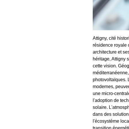
Attigny, cité hist
résidence royale 
architecture et 
héritage, Attigny 
cette vision. Géog
méditerranéenne, o
photovoltaïques. L
modernes, peuvent
une micro-central
l'adoption de tech
solaire. L'atmosp
dans des solutio
l'écosystème loca
transition énergét