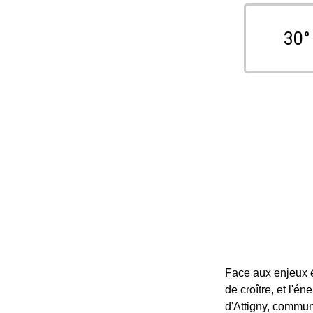
30°
Face aux enjeux é
de croître, et l'é
d'Attigny, commun