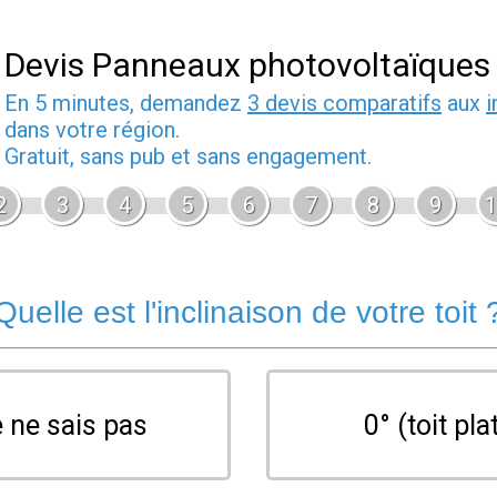
Devis Panneaux photovoltaïques
En 5 minutes, demandez
3 devis comparatifs
aux
i
dans votre région.
Gratuit, sans pub et sans engagement.
2
3
4
5
6
7
8
9
1
Quelle est l'inclinaison de votre toit 
 ne sais pas
0° (toit pla