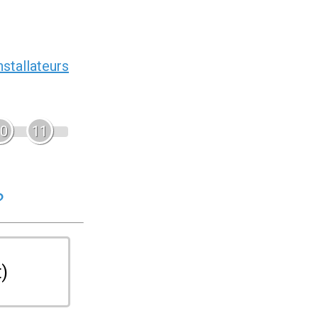
nstallateurs
0
11
?
t)