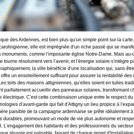
orique des Ardennes, est bien plus qu'un simple point sur la cart
carolingienne, elle est imprégnée d'un riche passé qui se manife
ses monuments, comme l'imposante église Notre-Dame. Mais au-
se tourne résolument vers l'avenir, et l'énergie solaire s'intègre 
raphiquement, la ville bénéficie d'une localisation qui, sans êtr
ffre un ensoleillement suffisant pour assurer la rentabilité des i
es toits des maisons attigniennes, qu'elles soient en tuiles trad
 parfaitement accueillir des panneaux solaires, transformant c
e électrique. C'est cette combinaison unique entre le respect du
nologies d'avant-garde qui fait d'Attigny un lieu propice à l'expa
hère paisible de la campagne ardennaise se prête idéalement à 
ns durables, promouvant un mode de vie plus autonome et resp
l. L'engagement des habitants et des professionnels du secteur
ique réussie est palpable, faisant de chaque projet d'Installati