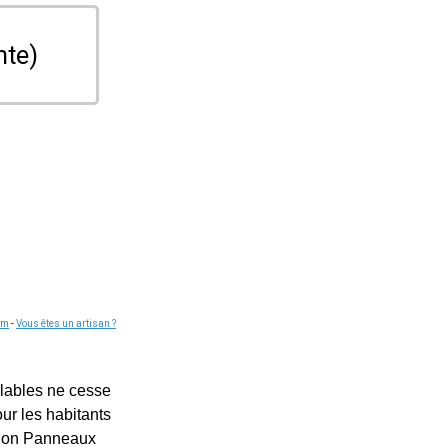
nte)
om
-
Vous êtes un artisan ?
elables ne cesse
our les habitants
ation Panneaux