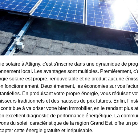
ie solaire à Attigny, c'est s'inscrire dans une dynamique de prog
ronnement local. Les avantages sont multiples. Premièrement, c'
rgie solaire est propre, renouvelable et ne produit aucune émiss
on fonctionnement. Deuxièmement, les économies sur vos facture
tantielles. En produisant votre propre énergie, vous réduisez 
nisseurs traditionnels et des hausses de prix futures. Enfin, l'In
contribue à valoriser votre bien immobilier, en le rendant plus att
on excellent diagnostic de performance énergétique. La commu
ons du soleil caractéristique de la région Grand Est, offre un po
apter cette énergie gratuite et inépuisable.