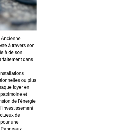
e. Ancienne
ste à travers son
delà de son
parfaitement dans
e
nstallations
itionnelles ou plus
haque foyer en
 patrimoine et
nsion de l'énergie
l'investissement
ectueux de
 pour une
on Panneaux