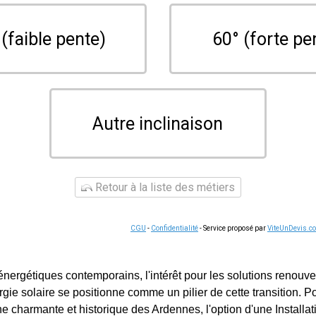
 (faible pente)
60° (forte pe
Autre inclinaison
Retour à la liste des métiers
CGU
-
Confidentialité
- Service proposé par
ViteUnDevis.c
nergétiques contemporains, l'intérêt pour les solutions renouv
nergie solaire se positionne comme un pilier de cette transition. P
e charmante et historique des Ardennes, l'option d'une Install