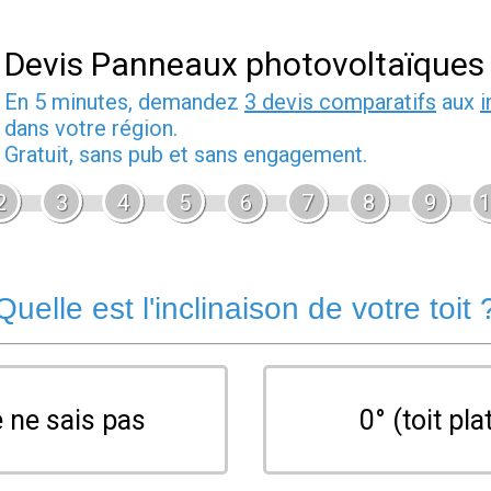
Devis Panneaux photovoltaïques
En 5 minutes, demandez
3 devis comparatifs
aux
i
dans votre région.
Gratuit, sans pub et sans engagement.
2
3
4
5
6
7
8
9
1
Quelle est l'inclinaison de votre toit 
 ne sais pas
0° (toit pla