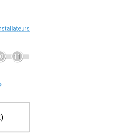
nstallateurs
0
11
?
t)