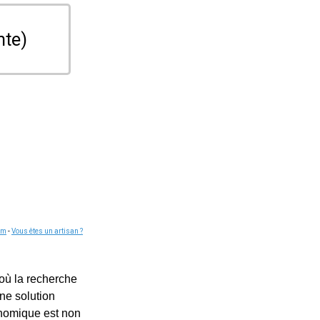
nte)
om
-
Vous êtes un artisan ?
où la recherche
ne solution
conomique est non