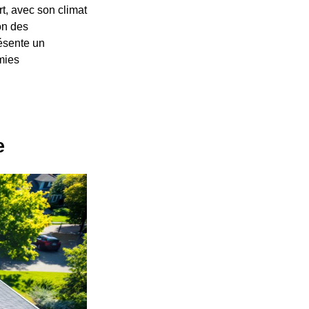
t, avec son climat
on des
résente un
omies
e