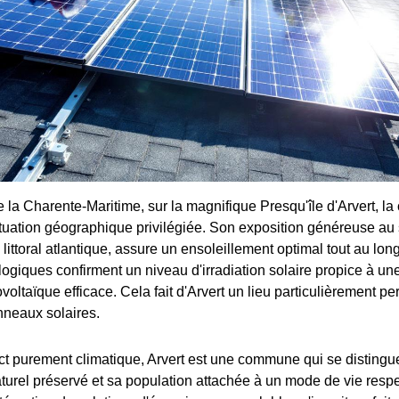
 la Charente-Maritime, sur la magnifique Presqu'île d'Arvert, 
ituation géographique privilégiée. Son exposition généreuse au s
 littoral atlantique, assure un ensoleillement optimal tout au lon
giques confirment un niveau d'irradiation solaire propice à un
oltaïque efficace. Cela fait d'Arvert un lieu particulièrement per
nneaux solaires.
ct purement climatique, Arvert est une commune qui se distingu
urel préservé et sa population attachée à un mode de vie resp