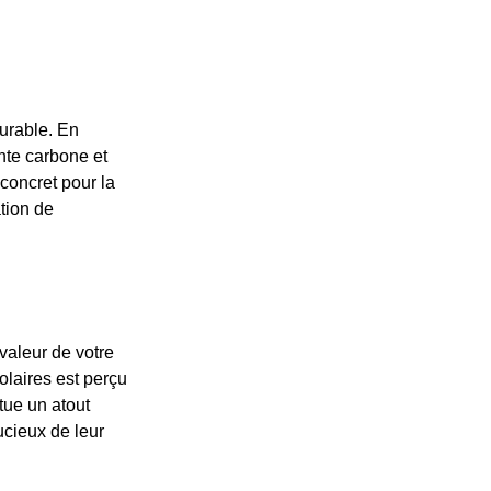
durable. En
nte carbone et
 concret pour la
tion de
valeur de votre
laires est perçu
tue un atout
ucieux de leur