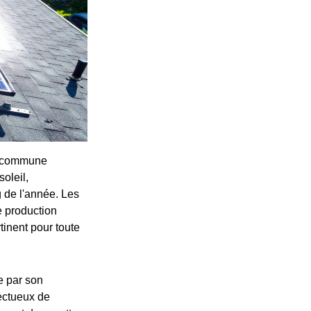
la commune
oleil,
g de l'année. Les
e production
tinent pour toute
e par son
ectueux de