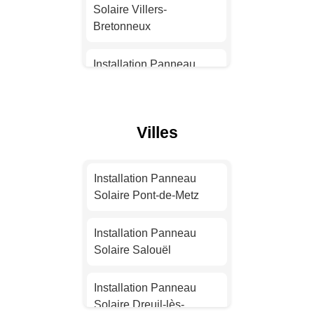
Solaire Villers-
Installation Panneau
Bretonneux
Solaire Strasbourg
Installation Panneau
Installation Panneau
Solaire Salouël
Solaire Montpellier
Installation Panneau
Villes
Installation Panneau
Solaire Albert
Solaire Bordeaux
Installation Panneau
Installation Panneau
Installation Panneau
Solaire Camon
Solaire Pont-de-Metz
Solaire Lille
Installation Panneau
Installation Panneau
Installation Panneau
Solaire Montdidier
Solaire Salouël
Solaire Rennes
Installation Panneau
Installation Panneau
Installation Panneau
Solaire Roye
Solaire Dreuil-lès-