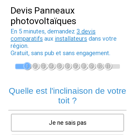
Devis Panneaux
photovoltaïques
En 5 minutes, demandez
3 devis
comparatifs
aux
installateurs
dans votre
région.
Gratuit, sans pub et sans engagement.
1
2
3
4
5
6
7
8
9
10
11
Quelle est l'inclinaison de votre
toit ?
Je ne sais pas