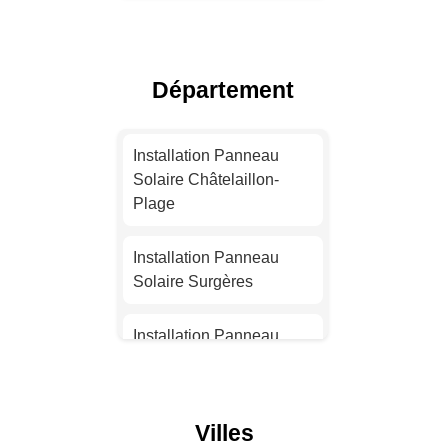
Installation Panneau
Solaire Toulouse
Département
Installation Panneau
Solaire Nice
Installation Panneau
Solaire Châtelaillon-
Installation Panneau
Plage
Solaire Nantes
Installation Panneau
Installation Panneau
Solaire Surgères
Solaire Strasbourg
Installation Panneau
Installation Panneau
Solaire Marennes
Solaire Montpellier
Installation Panneau
Villes
Installation Panneau
Solaire La Rochelle