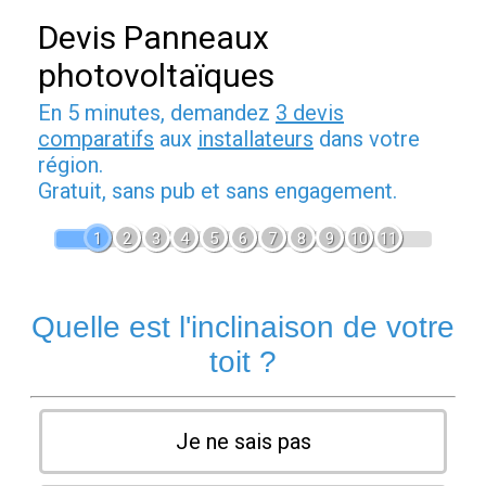
Devis Panneaux
photovoltaïques
En 5 minutes, demandez
3 devis
comparatifs
aux
installateurs
dans votre
région.
Gratuit, sans pub et sans engagement.
1
2
3
4
5
6
7
8
9
10
11
Quelle est l'inclinaison de votre
toit ?
Je ne sais pas